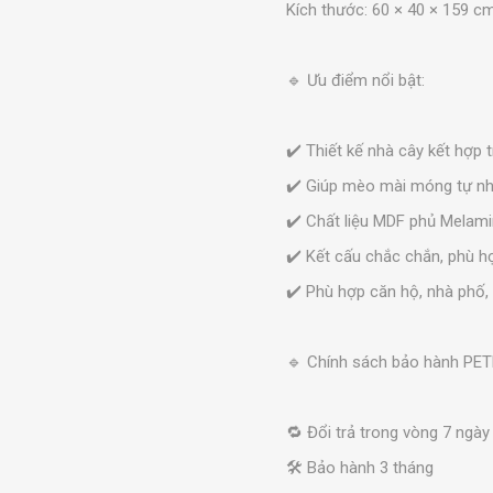
Kích thước: 60 × 40 × 159 cm
🔹 Ưu điểm nổi bật:
✔️ Thiết kế nhà cây kết hợp 
✔️ Giúp mèo mài móng tự nh
✔️ Chất liệu MDF phủ Melami
✔️ Kết cấu chắc chắn, phù h
✔️ Phù hợp căn hộ, nhà phố,
🔹 Chính sách bảo hành PE
🔁 Đổi trả trong vòng 7 ngày
🛠 Bảo hành 3 tháng