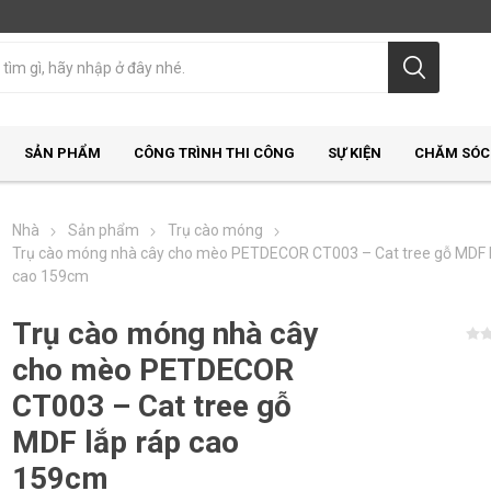
SẢN PHẨM
CÔNG TRÌNH THI CÔNG
SỰ KIỆN
CHĂM SÓC
Nhà
Sản phẩm
Trụ cào móng
Trụ cào móng nhà cây cho mèo PETDECOR CT003 – Cat tree gỗ MDF l
cao 159cm
Trụ cào móng nhà cây
cho mèo PETDECOR
CT003 – Cat tree gỗ
MDF lắp ráp cao
159cm