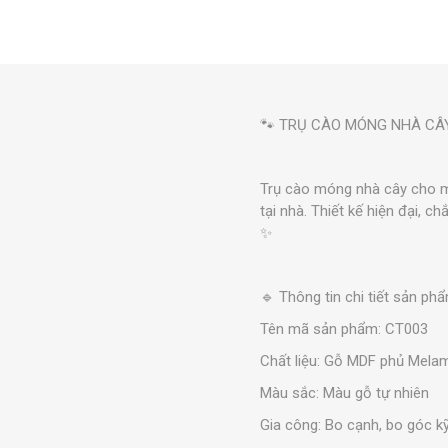
🐾 TRỤ CÀO MÓNG NHÀ CÂ
Trụ cào móng nhà cây cho m
tại nhà. Thiết kế hiện đại, 
✨
🔹 Thông tin chi tiết sản ph
Tên mã sản phẩm: CT003
Chất liệu: Gỗ MDF phủ Mela
Màu sắc: Màu gỗ tự nhiên
Gia công: Bo cạnh, bo góc k