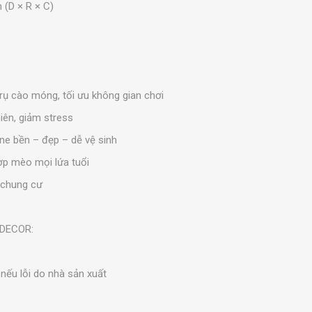
 (D × R × C)
trụ cào móng, tối ưu không gian chơi
iên, giảm stress
ne bền – đẹp – dễ vệ sinh
ợp mèo mọi lứa tuổi
 chung cư
TDECOR:
 nếu lỗi do nhà sản xuất