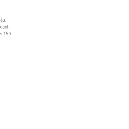
ệu:
cạnh,
 × 159