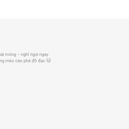
ài móng – nghỉ ngơi ngay
trạng mèo cào phá đồ đạc 🐱