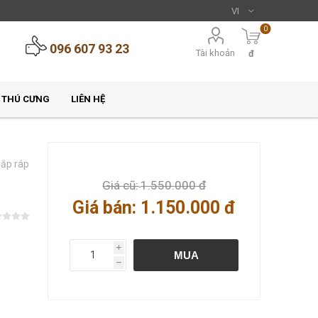
0
096 607 93 23
Tài khoản
đ
 THÚ CƯNG
LIÊN HỆ
ắp ráp
Giá cũ:
1.550.000 đ
Giá bán:
1.150.000 đ
i
MUA
h