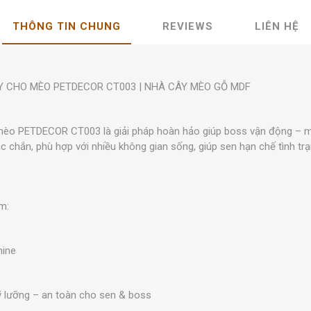
THÔNG TIN CHUNG
REVIEWS
LIÊN HỆ
Y CHO MÈO PETDECOR CT003 | NHÀ CÂY MÈO GỖ MDF
èo PETDECOR CT003 là giải pháp hoàn hảo giúp boss vận động – m
chắc chắn, phù hợp với nhiều không gian sống, giúp sen hạn chế tình 
ẩm:
mine
ỹ lưỡng – an toàn cho sen & boss