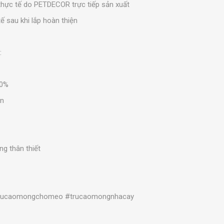
thực tế do PETDECOR trực tiếp sản xuất
ế sau khi lắp hoàn thiện
:
00%
ển
g thân thiết
trucaomongchomeo #trucaomongnhacay