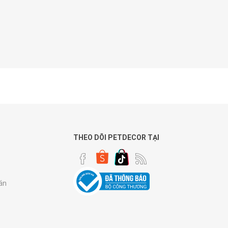
THEO DÕI PETDECOR TẠI
án