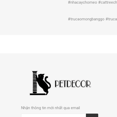
#nhacaychomeo #cattree
#trucaomongbanggo #tru
Nhận thông tin mới nhất qua email