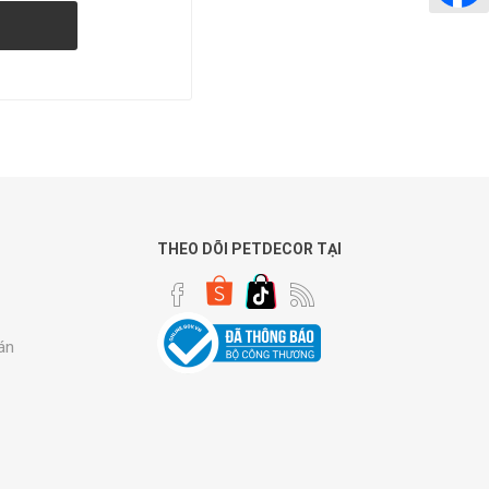
THEO DÕI PETDECOR TẠI
án