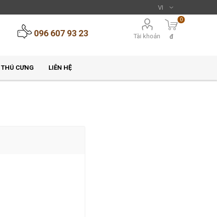
0
096 607 93 23
Tài khoản
đ
 THÚ CƯNG
LIÊN HỆ